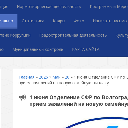
ация
Нормотворческая деятельность
Программы и Меро
иально
Статистика
Кадры
Фото
Написать письмо
твие коррупции
Градостроительная деятельность
Культ
во
Муниципальный контроль
КАРТА САЙТА
Главная
»
2026
»
Май
»
20
» 1 июня Отделение СФР по 
приём заявлений на новую семейную выплату
1 июня Отделение СФР по Волгогра
приём заявлений на новую семейн