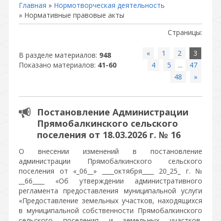
Главная
»
Нормотворческая деятельность
» Нормативные правовые акты
Страницы
:
«
1
2
3
В разделе материалов
:
948
Показано материалов
:
41-60
4
5
...
47
48
»
Постановление Администрации
Прямобалкинского сельского
поселения от 18.03.2026 г. № 16
О внесении изменений в постановление
администрации Прямобалкинского сельского
поселения от «_06__» ____октября____ 20_25_ г. №
__66____ «Об утверждении административного
регламента предоставления муниципальной услуги
«Предоставление земельных участков, находящихся
в муниципальной собственности Прямобалкинского
сельского поселения и земельных участков,