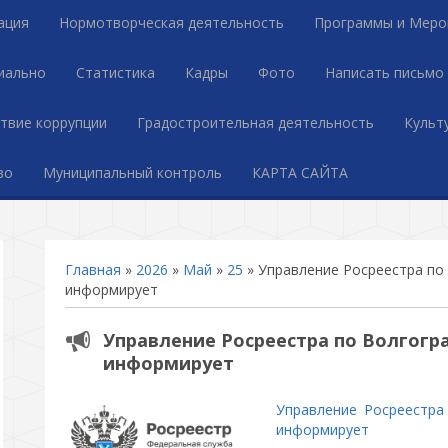
ация
Нормотворческая деятельность
Программы и Меро
иально
Статистика
Кадры
Фото
Написать письмо
твие коррупции
Градостроительная деятельность
Культ
во
Муниципальный контроль
КАРТА САЙТА
Главная
»
2026
»
Май
»
25
» Управление Росреестра по
информирует
Управление Росреестра по Волгогр
информирует
Управление Росреестра
информирует