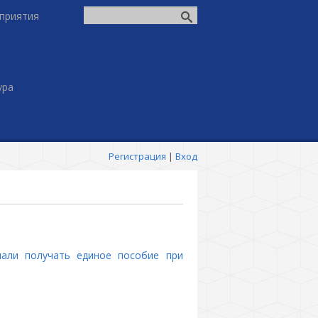
приятия
ура
Регистрация
|
Вход
чали получать единое пособие при