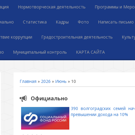
ация
Нормотворческая деятельность
Программы и Меро
иально
Статистика
Кадры
Фото
Написать письмо
твие коррупции
Градостроительная деятельность
Культ
во
Муниципальный контроль
КАРТА САЙТА
Главная
»
2026
»
Июнь
»
10
Официально
390 волгоградских семей на
превышении дохода на 10%