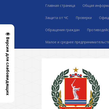
Главная страница
Общая информ
Защита от ЧС
Проверки
Офиц
Обращения граждан
Противодейс
Версия для слабовидящих
Малое и среднее предпринимательст