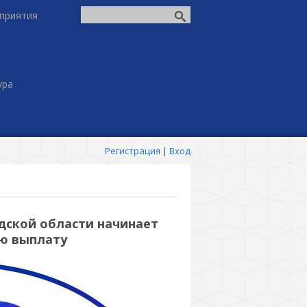
приятия
ура
Регистрация
|
Вход
дской области начинает
ую выплату